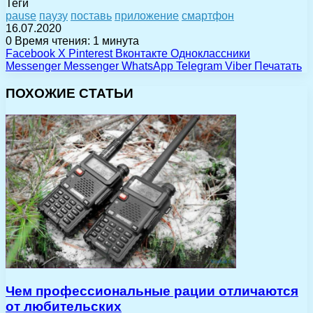
Теги
pause
паузу
поставь
приложение
смартфон
16.07.2020
0
Время чтения: 1 минута
Facebook
X
Pinterest
Вконтакте
Одноклассники
Messenger
Messenger
WhatsApp
Telegram
Viber
Печатать
ПОХОЖИЕ СТАТЬИ
Чем профессиональные рации отличаются
от любительских