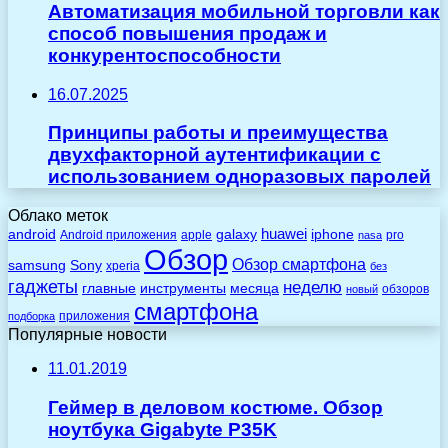
Автоматизация мобильной торговли как
способ повышения продаж и
конкурентоспособности
16.07.2025
Принципы работы и преимущества
двухфакторной аутентификации с
использованием одноразовых паролей
Облако меток
huawei
android
galaxy
iphone
Android приложения
apple
pro
nasa
Обзор
Обзор смартфона
Sony
samsung
xperia
без
гаджеты
неделю
главные
инструменты
месяца
обзоров
новый
смартфона
приложения
подборка
Популярные новости
11.01.2019
Геймер в деловом костюме. Обзор
ноутбука Gigabyte P35K