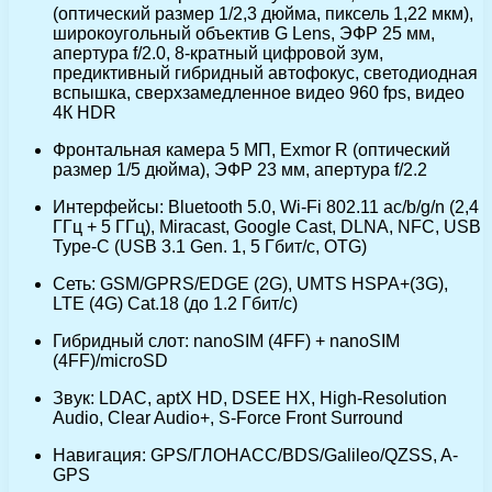
(оптический размер 1/2,3 дюйма, пиксель 1,22 мкм),
широкоугольный объектив G Lens, ЭФР 25 мм,
апертура f/2.0, 8-кратный цифровой зум,
предиктивный гибридный автофокус, светодиодная
вспышка, сверхзамедленное видео 960 fps, видео
4К HDR
Фронтальная камера 5 МП, Exmor R (оптический
размер 1/5 дюйма), ЭФР 23 мм, апертура f/2.2
Интерфейсы: Bluetooth 5.0, Wi-Fi 802.11 ac/b/g/n (2,4
ГГц + 5 ГГц), Miracast, Google Cast, DLNA, NFC, USB
Type-C (USB 3.1 Gen. 1, 5 Гбит/с, OTG)
Сеть: GSM/GPRS/EDGE (2G), UMTS HSPA+(3G),
LTE (4G) Cat.18 (до 1.2 Гбит/с)
Гибридный слот: nanoSIM (4FF) + nanoSIM
(4FF)/microSD
Звук: LDAC, aptX HD, DSEE HX, High-Resolution
Audio, Clear Audio+, S-Force Front Surround
Навигация: GPS/ГЛОНАСС/BDS/Galileo/QZSS, A-
GPS