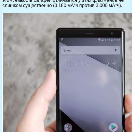
этом, емкость батарей отличается у этих флагманов не
слишком существенно (3 180 мА*ч против 3 000 мА*ч).