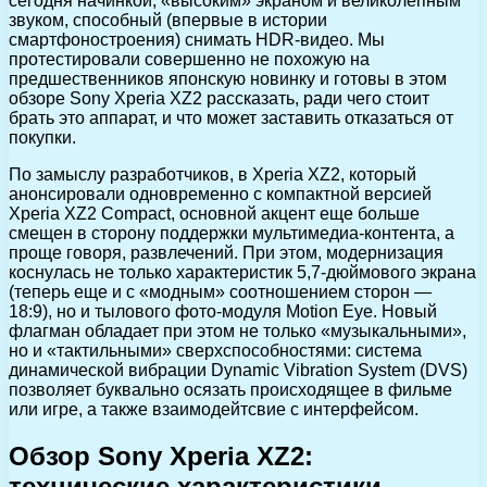
сегодня начинкой, «высоким» экраном и великолепным
звуком, способный (впервые в истории
смартфоностроения) снимать HDR-видео. Мы
протестировали совершенно не похожую на
предшественников японскую новинку и готовы в этом
обзоре Sony Xperia XZ2 рассказать, ради чего стоит
брать это аппарат, и что может заставить отказаться от
покупки.
По замыслу разработчиков, в Xperia XZ2, который
анонсировали одновременно с компактной версией
Xperia XZ2 Compact, основной акцент еще больше
смещен в сторону поддержки мультимедиа-контента, а
проще говоря, развлечений. При этом, модернизация
коснулась не только характеристик 5,7-дюймового экрана
(теперь еще и с «модным» соотношением сторон —
18:9), но и тылового фото-модуля Motion Eye. Новый
флагман обладает при этом не только «музыкальными»,
но и «тактильными» сверхспособностями: система
динамической вибрации Dynamic Vibration System (DVS)
позволяет буквально осязать происходящее в фильме
или игре, а также взаимодейтсвие с интерфейсом.
Обзор Sony Xperia XZ2:
технические характеристики