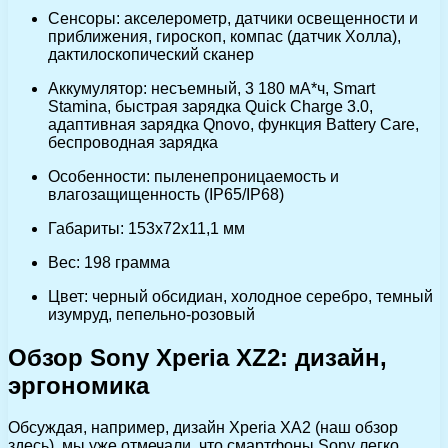
Сенсоры: акселерометр, датчики освещенности и
приближения, гироскоп, компас (датчик Холла),
дактилоскопический сканер
Аккумулятор: несъемный, 3 180 мА*ч, Smart
Stamina, быстрая зарядка Quick Charge 3.0,
адаптивная зарядка Qnovo, функция Battery Care,
беспроводная зарядка
Особенности: пыленепроницаемость и
влагозащищенность (IP65/IP68)
Габариты: 153х72х11,1 мм
Вес: 198 грамма
Цвет: черный обсидиан, холодное серебро, темный
изумруд, пепельно-розовый
Обзор Sony Xperia XZ2: дизайн,
эргономика
Обсуждая, например, дизайн Xperia XA2 (наш обзор
здесь), мы уже отмечали, что смартфоны Sony легко