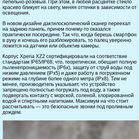
пепельно-розовый. При этом, в любой расцветке стекло
красиво бликует на свету, меняя оттенки в зависимости от
освещения.
В новом дизайне дактилоскопический сканер переехал
на заднюю панель, причем почему-то оказался
практически посередине. Так что, когда берешь смартфон
в руку и хочешь его разблокировать, то палец уверенно
ложится на датчики или объектив камеры.
Корпус Xperia XZ2 сертифицировали на соответствие
стандартам IP65/IP68, что, теоретически, обещает полную
пыленепроницаемость (IP6x), защиту от струй воды под
низким давлением (IPx5) и даже работу в погруженном
режиме на глубине более одного метра (IPx8). Тем не
менее, производитель указывает, что устройство
запрещено полностью погружать под воду, а также
подвергать контакту с морской, соленой, хлорированной
водой и спиртными напитками. Максимум на что стоит
рассчитывать — это безопасные звонки под проливным
дождем.