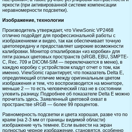
яркости (при активированной системе компенсации
неравномерности подсветки).
Изображение, технологии
Производитель утверждает, что ViewSonic VP2468
отлично подойдет для профессиональной работы с
изображениеми и видео, так как обеспечивает точную
цветопередачу и предоставляет широкие возможности
калибровки. Монитор откалиброван «из коробки» для
пяти разных цветовых пространств (sRGB, EBU, SMPTE-
C, Rec. 709 и DICOM-SIM — переключаются в меню), в
каждую коробку с устройством кладут отчет о том, как
именно. ViewSonic гарантирует, что показатель Delta E,
определяющий отличие между оригинальным цветом
изображения и тем, что воспроизводится на мониторе,
меньше 2 — то есть человеческий глаз не в состоянии
уловить разницу. Подробнее об показателе Delta E можно
прочитать здесь. Заявленный цветовой охват в
пространстве sRGB — более 99 процентов.
Равномерность подсветки и цвета хорошая, разве что по
краям (на 2-3 мм от границы видимой области)
изображение чуть темнее. Если вывести на экран
полностью черное изображение, становятся, особенно