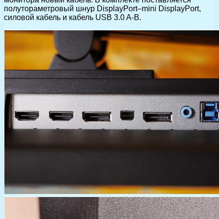
полутораметровый шнур DisplayPort–mini DisplayPort,
силовой кабель и кабель USB 3.0 A-B.