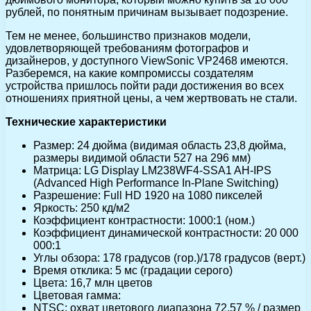
рублей, по понятным причинам вызывает подозрение.
Тем не менее, большинство признаков модели,
удовлетворяющей требованиям фотографов и
дизайнеров, у доступного ViewSonic VP2468 имеются.
Разберемся, на какие компромиссы создателям
устройства пришлось пойти ради достижения во всех
отношениях приятной цены, а чем жертвовать не стали.
Технические характеристики
Размер: 24 дюйма (видимая область 23,8 дюйма,
размеры видимой области 527 на 296 мм)
Матрица: LG Display LM238WF4-SSA1 AH-IPS
(Advanced High Performance In-Plane Switching)
Разрешение: Full HD 1920 на 1080 пикселей
Яркость: 250 кд/м2
Коэффициент контрастности: 1000:1 (ном.)
Коэффициент динамической контрастности: 20 000
000:1
Углы обзора: 178 градусов (гор.)/178 градусов (верт.)
Время отклика: 5 мс (градации серого)
Цвета: 16,7 млн цветов
Цветовая гамма:
NTSC: охват цветового диапазона 72,57 % / размер