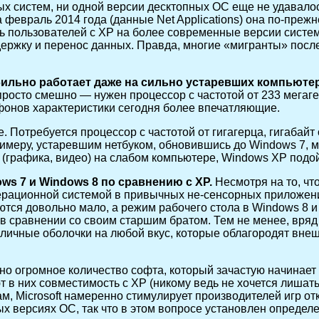
 систем, ни одной версии десктопных ОС еще не удавалос
а февраль 2014 года (данные Net Applications) она по-пр
ть пользователей с XP на более современные версии систем
ддержку и перенос данных. Правда, многие «мигранты» пос
бильно работает даже на сильно устаревших компьютер
осто смешно — нужен процессор с частотой от 233 мегагер
фонов характеристики сегодня более впечатляющие.
отребуется процессор с частотой от гигагерца, гигабайт 
примеру, устаревшим нетбуком, обновившись до Windows 7, 
(графика, видео) на слабом компьютере, Windows XP подо
s 7 и Windows 8 по сравнению с XP.
Несмотря на то, чт
ерационной системой в привычных не-сенсорных приложени
ся довольно мало, а режим рабочего стола в Windows 8 и 
в сравнении со своим старшим братом. Тем не менее, вряд
ичные оболочки на любой вкус, которые облагородят внешн
но огромное количество софта, который зачастую начинает
в них совместимость с XP (никому ведь не хочется лишатьс
м, Microsoft намеренно стимулирует производителей игр от
х версиях ОС, так что в этом вопросе установлен определе