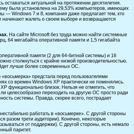
ь оставаться актуальной на протяжении десятилетия.
ежнему была установлена на 29,53% компьютеров, имеющих
ы — Windows 7 и 8, компания даже предлагает тем, кто
ле начинают жалеть о своем выборе и возвращаются
ах.
На сайте Microsoft без труда можно найти системные
ц, 64 мегабайта оперативной памяти и 1,5 гигабайта
оперативной памяти (2 для 64-битной системы) и 16
можно столкнуться с крайне низкой производительностью.
йдет лучше более современных ОС.
о «восьмерка» предстала перед пользователями
ях со времен Windows XP практически не поменялись.
XP функционально близок. Нельзя не отметить, что
 ли целесообразно переходить на другую ОС просто ради
ость системы. Правда, скорее всего, пострадает
 нестабильно работать в «восьмерке». С другой стороны
я разом трети аудитории). Конечно, некоторые
казываться от поддержки). С другой стороны, есть немало
нный паритет.