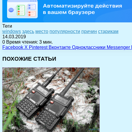
Теги
windows
здесь
место
популярности
причин
старикам
14.03.2019
0
Время чтения: 3 мин.
Facebook
X
Pinterest
Вконтакте
Одноклассники
Messenger
ПОХОЖИЕ СТАТЬИ