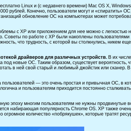
бесплатно Linux и (с недавнего времени) Mac OS X, Window
000 рублей. Конечно, пользователи могут и «спиратить» ОС,
ганизаций обновление ОС на компьютерах может потребоват
облемы с XP или приложением для нее можно с легкостью н
ию. Советы по работе с XP были накоплены пользователям
ность, что трудность, с которой вы столкнулись, никем ещ
отекой драйверов для различных устройств.
В их числе
а под новые ОС. Таким образом, существует вероятность, 
ботать в ней свой старый и любимый джойстик или сканер. 
пользователей — это очень простая и привычная ОС, в кот
 логична и пользователям приходится постоянно сталкиваться
ную эпоху многим пользователям не нужны продвинутые во
ется набирающая популярность Chrome OS. XP также очень 
пно огромное количество «побрякушек», которые тратят рес