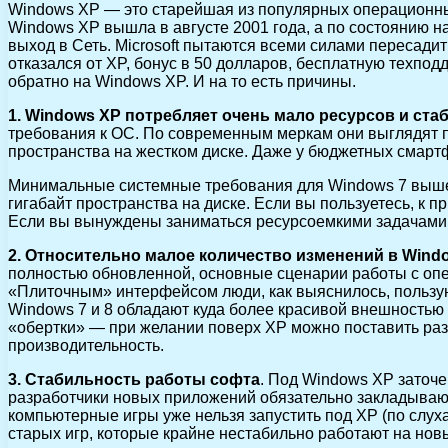
Windows XP — это старейшая из популярных операционных
Windows XP вышла в августе 2001 года, а по состоянию н
выход в Сеть. Microsoft пытаются всеми силами пересади
отказался от XP, бонус в 50 долларов, бесплатную техпо
обратно на Windows XP. И на то есть причины.
1.
Windows XP потребляет очень мало ресурсов и ста
требования к ОС. По современным меркам они выглядят пр
пространства на жестком диске. Даже у бюджетных смарт
Минимальные системные требования для Windows 7 выше. П
гигабайт пространства на диске. Если вы пользуетесь, к 
Если вы вынуждены заниматься ресурсоемкими задачами 
2.
Относительно малое количество изменений в Window
полностью обновленной, основные сценарии работы с оп
«Плиточным» интерфейсом люди, как выяснилось, пользуют
Windows 7 и 8 обладают куда более красивой внешностью 
«обертки» — при желании поверх XP можно поставить разл
производительность.
3. Стабильность работы софта
. Под Windows XP заточе
разработчики новых приложений обязательно закладывают 
компьютерные игры уже нельзя запустить под XP (по слуха
старых игр, которые крайне нестабильно работают на новы