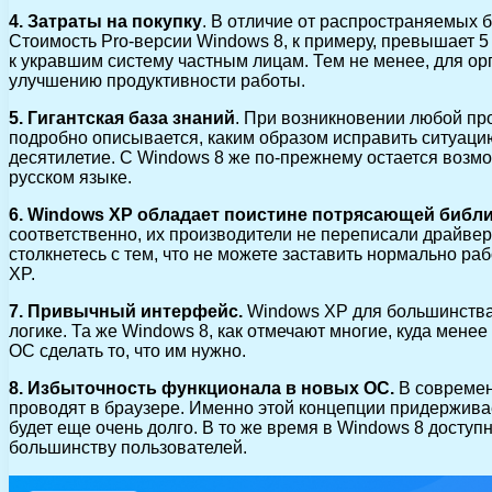
4. Затраты на покупку
. В отличие от распространяемых 
Стоимость Pro-версии Windows 8, к примеру, превышает 5 
к укравшим систему частным лицам. Тем не менее, для ор
улучшению продуктивности работы.
5. Гигантская база знаний
. При возникновении любой пр
подробно описывается, каким образом исправить ситуац
десятилетие. С Windows 8 же по-прежнему остается возмож
русском языке.
6. Windows XP обладает поистине потрясающей библи
соответственно, их производители не переписали драйвер
столкнетесь с тем, что не можете заставить нормально ра
XP.
7. Привычный интерфейс.
Windows XP для большинства 
логике. Та же Windows 8, как отмечают многие, куда менее
ОС сделать то, что им нужно.
8. Избыточность функционала в новых ОС.
В современ
проводят в браузере. Именно этой концепции придержива
будет еще очень долго. В то же время в Windows 8 досту
большинству пользователей.