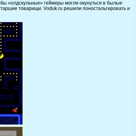
чтобы «олдскульные» геймеры могли окунуться в былые
старшие товарищи. Voduk.ru решили поностальгировать и