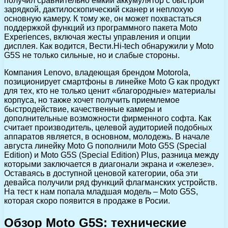
получил сравнительно емкий аккумулятор с быстрой
зарядкой, дактилоскопический сканер и неплохую
основную камеру. К тому же, он может похвастаться
поддержкой функций из программного пакета Moto
Experiences, включая жесты управления и опции
дисплея. Как водится, Вести.Hi-tech обнаружили у Moto
G5S не только сильные, но и слабые стороны.
Компания Lenovo, владеющая брендом Motorola,
позиционирует смартфоны в линейке Moto G как продукт
для тех, кто не только ценит «благородные» материалы
корпуса, но также хочет получить приемлемое
быстродействие, качественные камеры и
дополнительные возможности фирменного софта. Как
считает производитель, целевой аудиторией подобных
аппаратов является, в основном, молодежь. В начале
августа линейку Moto G пополнили Moto G5S (Special
Edition) и Moto G5S (Special Edition) Plus, разница между
которыми заключается в диагонали экрана и «железе».
Оставаясь в доступной ценовой категории, оба эти
девайса получили ряд функций флагманских устройств.
На тест к нам попала младшая модель – Moto G5S,
которая скоро появится в продаже в Росии.
Обзор Moto G5S: технические