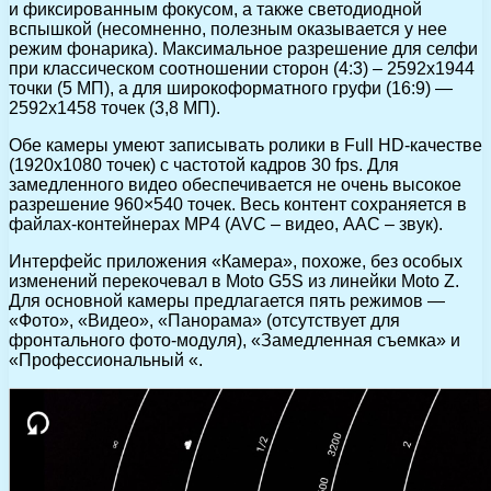
и фиксированным фокусом, а также светодиодной
вспышкой (несомненно, полезным оказывается у нее
режим фонарика). Максимальное разрешение для селфи
при классическом соотношении сторон (4:3) – 2592х1944
точки (5 МП), а для широкоформатного груфи (16:9) —
2592х1458 точек (3,8 МП).
Обе камеры умеют записывать ролики в Full HD-качестве
(1920х1080 точек) с частотой кадров 30 fps. Для
замедленного видео обеспечивается не очень высокое
разрешение 960×540 точек. Весь контент сохраняется в
файлах-контейнерах MP4 (AVC – видео, AAC – звук).
Интерфейс приложения «Камера», похоже, без особых
изменений перекочевал в Moto G5S из линейки Moto Z.
Для основной камеры предлагается пять режимов —
«Фото», «Видео», «Панорама» (отсутствует для
фронтального фото-модуля), «Замедленная съемка» и
«Профессиональный «.