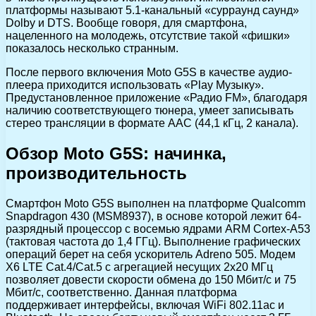
платформы называют 5.1-канальный «сурраунд саунд»
Dolby и DTS. Вообще говоря, для смартфона,
нацеленного на молодежь, отсутствие такой «фишки»
показалось несколько странным.
После первого включения Moto G5S в качестве аудио-
плеера приходится использовать «Play Музыку».
Предустановленное приложение «Радио FM», благодаря
наличию соответствующего тюнера, умеет записывать
стерео трансляции в формате AAC (44,1 кГц, 2 канала).
Обзор Moto G5S: начинка,
производительность
Смартфон Moto G5S выполнен на платформе Qualcomm
Snapdragon 430 (MSM8937), в основе которой лежит 64-
разрядный процессор с восемью ядрами ARM Cortex-A53
(тактовая частота до 1,4 ГГц). Выполнение графических
операций берет на себя ускоритель Adreno 505. Модем
X6 LTE Cat.4/Cat.5 с агрегацией несущих 2х20 МГц
позволяет довести скорости обмена до 150 Мбит/с и 75
Мбит/с, соответственно. Данная платформа
поддерживает интерфейсы, включая WiFi 802.11ac и