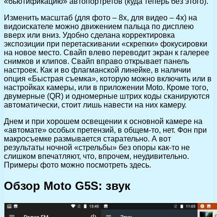
«бьютификацию» автопортретов (куда теперь без этого).
Изменить масштаб (для фото – 8х, для видео – 4х) на
видоискателе можно движением пальца по дисплею
вверх или вниз. Удобно сделана корректировка
экспозиции при перетаскивании «скрепки» фокусировки
на новое место. Свайп влево переводит экран к галерее
снимков и клипов. Свайп вправо открывает панель
настроек. Как и во флагманской линейке, в наличии
опция «Быстрая съемка», которую можно включить или в
настройках камеры, или в приложении Moto. Кроме того,
двумерные (QR) и одномерные штрих коды сканируются
автоматически, стоит лишь навести на них камеру.
Днем и при хорошем освещении к основной камере на
«автомате» особых претензий, в общем-то, нет. Фон при
макросъемке размывается старательно. А вот
результаты ночной «стрельбы» без опоры как-то не
слишком впечатляют, что, впрочем, неудивительно.
Примеры фото можно посмотреть здесь.
Обзор Moto G5S: звук