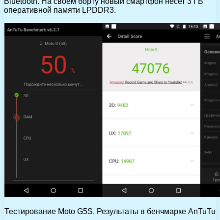
Bluetooth. На своем борту новый смартфон несет 3 ГБ
оперативной памяти LPDDR3.
Тестирование Moto G5S. Результаты в бенчмарке AnTuTu