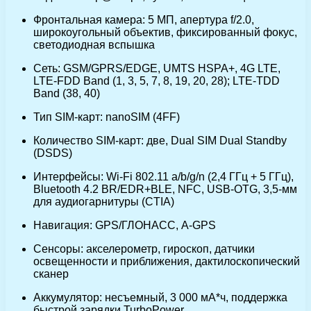
Фронтальная камера: 5 МП, апертура f/2.0,
широкоугольный объектив, фиксированный фокус,
светодиодная вспышка
Сеть: GSM/GPRS/EDGE, UMTS HSPA+, 4G LTE,
LTE-FDD Band (1, 3, 5, 7, 8, 19, 20, 28); LTE-TDD
Band (38, 40)
Тип SIM-карт: nanoSIM (4FF)
Количество SIM-карт: две, Dual SIM Dual Standby
(DSDS)
Интерфейсы: Wi-Fi 802.11 а/b/g/n (2,4 ГГц + 5 ГГц),
Bluetooth 4.2 BR/EDR+BLE, NFC, USB-OTG, 3,5-мм
для аудиогарнитуры (CTIA)
Навигация: GPS/ГЛОНАСС, A-GPS
Сенсоры: акселерометр, гироскоп, датчики
освещенности и приближения, дактилоскопический
сканер
Аккумулятор: несъемный, 3 000 мА*ч, поддержка
быстрой зарядки TurboPower