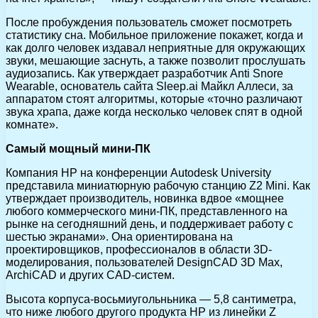
После пробуждения пользователь сможет посмотреть
статистику сна. Мобильное приложение покажет, когда и
как долго человек издавал неприятные для окружающих
звуки, мешающие заснуть, а также позволит прослушать
аудиозапись. Как утверждает разработчик Anti Snore
Wearable, основатель сайта Sleep.ai Майкл Аллеси, за
аппаратом стоят алгоритмы, которые «точно различают
звука храпа, даже когда несколько человек спят в одной
комнате».
Самый мощный мини-ПК
Компания HP на конференции Autodesk University
представила миниатюрную рабочую станцию Z2 Mini. Как
утверждает производитель, новинка вдвое «мощнее
любого коммерческого мини-ПК, представленного на
рынке на сегодняшний день, и поддерживает работу с
шестью экранами». Она ориентирована на
проектировщиков, профессионалов в области 3D-
моделирования, пользователей DesignCAD 3D Max,
ArchiCAD и других CAD-систем.
Высота корпуса-восьмиугольньника — 5,8 сантиметра,
что ниже любого другого продукта HP из линейки Z