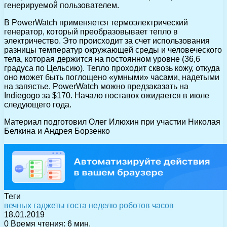
генерируемой пользователем.
В PowerWatch применяется термоэлектрический
генератор, который преобразовывает тепло в
электричество. Это происходит за счет использования
разницы температур окружающей среды и человеческого
тела, которая держится на постоянном уровне (36,6
градуса по Цельсию). Тепло проходит сквозь кожу, откуда
оно может быть поглощено «умными» часами, надетыми
на запястье. PowerWatch можно предзаказать на
Indiegogo за $170. Начало поставок ожидается в июле
следующего года.
Материал подготовил Олег Илюхин при участии Николая
Белкина и Андрея Борзенко
Теги
вечных
гаджеты
госта
неделю
роботов
часов
18.01.2019
0
Время чтения: 6 мин.