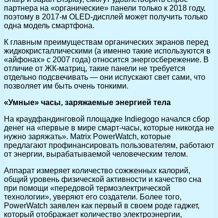
партнера на «органические» панели только к 2018 году,
поэтому в 2017-м OLED-дисплей может получить только
одна модель смартфона.
К главным преимуществам органических экранов перед
жидкокристаллическими (а именно такие используются в
«айфонах» с 2007 года) относится энергосбережение. В
отличие от ЖК-матриц, такие панели не требуется
отдельно подсвечивать — они испускают свет сами, что
позволяет им быть очень тонкими.
«Умные» часы, заряжаемые энергией тела
На краудфандинговой площадке Indiegogo начался сбор
денег на «первые в мире смарт-часы, которые никогда не
нужно заряжать». Matrix PowerWatch, которые
предлагают профинансировать пользователям, работают
от энергии, вырабатываемой человеческим телом.
Аппарат измеряет количество сожженных калорий,
общий уровень физической активности и качество сна
при помощи «передовой термоэлектрической
технологии», уверяют его создатели. Более того,
PowerWatch заявлен как первый в своем роде гаджет,
который отображает количество электроэнергии,