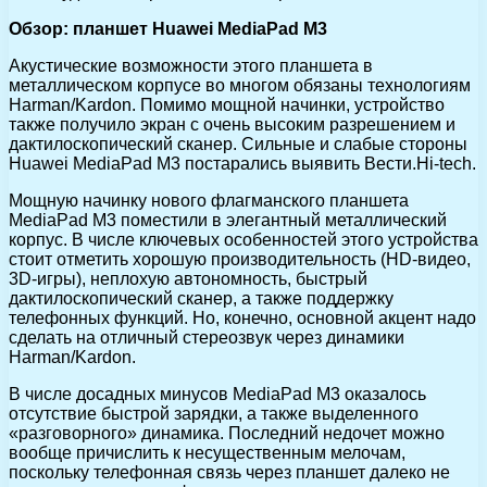
Обзор: планшет Huawei MediaPad M3
Акустические возможности этого планшета в
металлическом корпусе во многом обязаны технологиям
Harman/Kardon. Помимо мощной начинки, устройство
также получило экран с очень высоким разрешением и
дактилоскопический сканер. Сильные и слабые стороны
Huawei MediaPad M3 постарались выявить Вести.Hi-tech.
Мощную начинку нового флагманского планшета
MediaPad M3 поместили в элегантный металлический
корпус. В числе ключевых особенностей этого устройства
стоит отметить хорошую производительность (HD-видео,
3D-игры), неплохую автономность, быстрый
дактилоскопический сканер, а также поддержку
телефонных функций. Но, конечно, основной акцент надо
сделать на отличный стереозвук через динамики
Harman/Kardon.
В числе досадных минусов MediaPad M3 оказалось
отсутствие быстрой зарядки, а также выделенного
«разговорного» динамика. Последний недочет можно
вообще причислить к несущественным мелочам,
поскольку телефонная связь через планшет далеко не