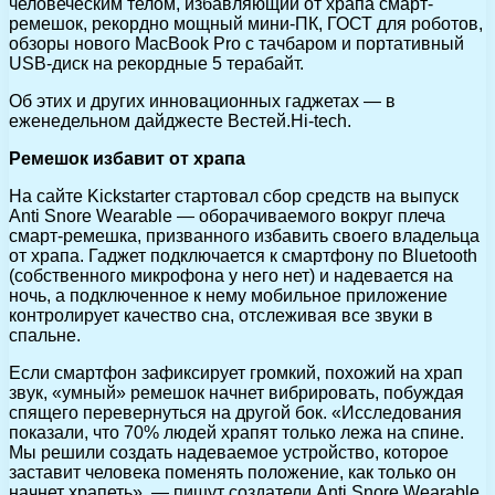
человеческим телом, избавляющий от храпа смарт-
ремешок, рекордно мощный мини-ПК, ГОСТ для роботов,
обзоры нового MacBook Pro с тачбаром и портативный
USB-диск на рекордные 5 терабайт.
Об этих и других инновационных гаджетах — в
еженедельном дайджесте Вестей.Hi-tech.
Ремешок избавит от храпа
На сайте Kickstarter стартовал сбор средств на выпуск
Anti Snore Wearable — оборачиваемого вокруг плеча
смарт-ремешка, призванного избавить своего владельца
от храпа. Гаджет подключается к смартфону по Bluetooth
(собственного микрофона у него нет) и надевается на
ночь, а подключенное к нему мобильное приложение
контролирует качество сна, отслеживая все звуки в
спальне.
Если смартфон зафиксирует громкий, похожий на храп
звук, «умный» ремешок начнет вибрировать, побуждая
спящего перевернуться на другой бок. «Исследования
показали, что 70% людей храпят только лежа на спине.
Мы решили создать надеваемое устройство, которое
заставит человека поменять положение, как только он
начнет храпеть», — пишут создатели Anti Snore Wearable.