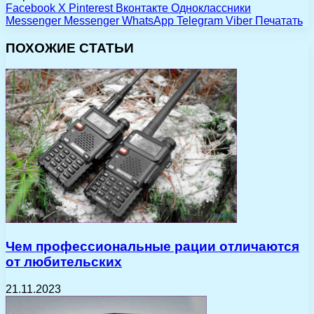
Facebook
X
Pinterest
Вконтакте
Одноклассники
Messenger
Messenger
WhatsApp
Telegram
Viber
Печатать
ПОХОЖИЕ СТАТЬИ
Чем профессиональные рации отличаются
от любительских
21.11.2023