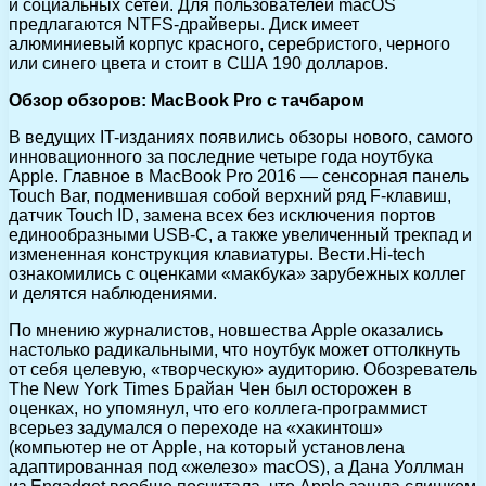
и социальных сетей. Для пользователей macOS
предлагаются NTFS-драйверы. Диск имеет
алюминиевый корпус красного, серебристого, черного
или синего цвета и стоит в США 190 долларов.
Обзор обзоров: MacBook Pro с тачбаром
В ведущих IT-изданиях появились обзоры нового, самого
инновационного за последние четыре года ноутбука
Apple. Главное в MacBook Pro 2016 — сенсорная панель
Touch Bar, подменившая собой верхний ряд F-клавиш,
датчик Touch ID, замена всех без исключения портов
единообразными USB-C, а также увеличенный трекпад и
измененная конструкция клавиатуры. Вести.Hi-tech
ознакомились с оценками «макбука» зарубежных коллег
и делятся наблюдениями.
По мнению журналистов, новшества Apple оказались
настолько радикальными, что ноутбук может оттолкнуть
от себя целевую, «творческую» аудиторию. Обозреватель
The New York Times Брайан Чен был осторожен в
оценках, но упомянул, что его коллега-программист
всерьез задумался о переходе на «хакинтош»
(компьютер не от Apple, на который установлена
адаптированная под «железо» macOS), а Дана Уоллман