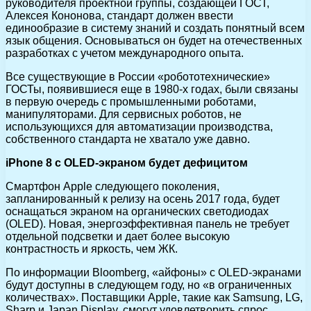
руководителя проектной группы, создающей ГОСТ,
Алексея Кононова, стандарт должен ввести
единообразие в систему знаний и создать понятный всем
язык общения. Основываться он будет на отечественных
разработках с учетом международного опыта.
Все существующие в России «робототехнические»
ГОСТы, появившиеся еще в 1980-х годах, были связаны
в первую очередь с промышленными роботами,
манипуляторами. Для сервисных роботов, не
использующихся для автоматизации производства,
собственного стандарта не хватало уже давно.
iPhone 8 с OLED-экраном будет дефицитом
Смартфон Apple следующего поколения,
запланированный к релизу на осень 2017 года, будет
оснащаться экраном на органических светодиодах
(OLED). Новая, энергоэффективная панель не требует
отдельной подсветки и дает более высокую
контрастность и яркость, чем ЖК.
По информации Bloomberg, «айфоны» с OLED-экранами
будут доступны в следующем году, но «в ограниченных
количествах». Поставщики Apple, такие как Samsung, LG,
Sharp и Japan Display, смогут удовлетворить спрос