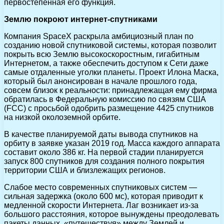
первостепенная его функция.
Землю покроют интернет-спутниками
Компания SpaceX раскрыла амбициозный план по
созданию новой спутниковой системы, которая позволит
покрыть всю Землю высокоскоростным, гигабитным
Интернетом, а также обеспечить доступом к Сети даже
самые отдаленные уголки планеты. Проект Илона Маска,
который был анонсирован в начале прошлого года,
совсем близок к реальности: принадлежащая ему фирма
обратилась в Федеральную комиссию по связям США
(FCC) с просьбой одобрить размещение 4425 спутников
на низкой околоземной орбите.
В качестве планируемой даты вывода спутников на
орбиту в заявке указан 2019 год. Масса каждого аппарата
составит около 386 кг. На первой стадии планируется
запуск 800 спутников для создания полного покрытия
территории США и близлежащих регионов.
Слабое место современных спутниковых систем —
сильная задержка (около 600 мс), которая приводит к
медленной скорости Интернета. Лаг возникает из-за
большого расстояния, которое вынуждены преодолевать
пакеты данных, «путешествуя» между Землей и