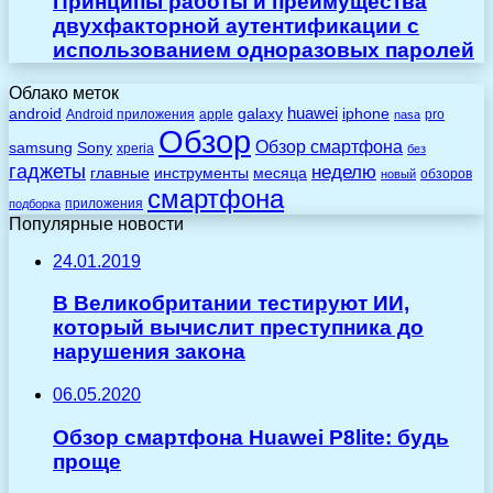
Принципы работы и преимущества
двухфакторной аутентификации с
использованием одноразовых паролей
Облако меток
huawei
android
galaxy
iphone
Android приложения
apple
pro
nasa
Обзор
Обзор смартфона
Sony
samsung
xperia
без
гаджеты
неделю
главные
инструменты
месяца
обзоров
новый
смартфона
приложения
подборка
Популярные новости
24.01.2019
В Великобритании тестируют ИИ,
который вычислит преступника до
нарушения закона
06.05.2020
Обзор смартфона Huawei P8lite: будь
проще