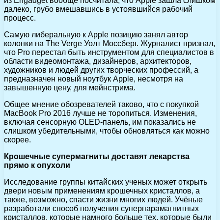
из Engadget вообще посчитала, что Apple зашла слишком
далеко, грубо вмешавшись в устоявшийся рабочий
процесс.
Самую либеральную к Apple позицию занял автор
колонки на The Verge Уолт Моссберг. Журналист признал,
что Pro перестал быть инструментом для специалистов в
области видеомонтажа, дизайнеров, архитекторов,
художников и людей других творческих профессий, а
предназначен новый ноутбук Apple, несмотря на
завышенную цену, для мейнстрима.
Общее мнение обозревателей таково, что с покупкой
MacBook Pro 2016 лучше не торопиться. Изменения,
включая сенсорную OLED-панель, им показались не
слишком убедительными, чтобы обновляться как можно
скорее.
Крошечные супермагниты доставят лекарства
прямо к опухоли
Исследование группы китайских ученых может открыть
двери новым применениям крошечных кристаллов, а
также, возможно, спасти жизни многих людей. Учёные
разработали способ получения суперпарамагнитных
кристаллов, которые намного больше тех, которые были