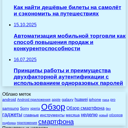
Как найти дешёвые билеты на самолёт
и сэкономить на путешествиях
15.10.2025
Автоматизация мобильной торговли как
способ повышения продаж и
конкурентоспособности
16.07.2025
Принципы работы и преимущества
двухфакторной аутентификации с
использованием одноразовых паролей
Облако меток
huawei
android
galaxy
iphone
Android приложения
apple
pro
nasa
Обзор
Обзор смартфона
Sony
samsung
xperia
без
гаджеты
неделю
главные
инструменты
месяца
обзоров
новый
смартфона
приложения
подборка