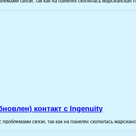
блемами связи, так как на панелях скопилась марсианская 
бновлен) контакт с Ingenuity
с проблемами связи, так как на панелях скопилась марсиан