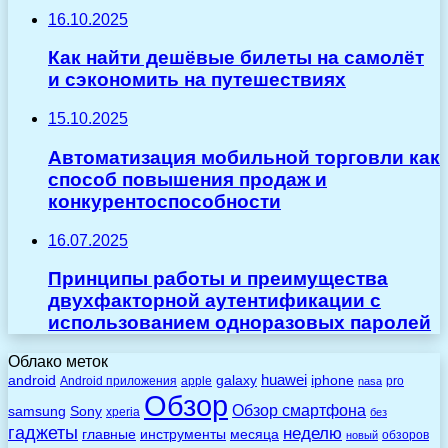
16.10.2025
Как найти дешёвые билеты на самолёт
и сэкономить на путешествиях
15.10.2025
Автоматизация мобильной торговли как
способ повышения продаж и
конкурентоспособности
16.07.2025
Принципы работы и преимущества
двухфакторной аутентификации с
использованием одноразовых паролей
Облако меток
huawei
android
galaxy
iphone
Android приложения
apple
pro
nasa
Обзор
Обзор смартфона
Sony
samsung
xperia
без
гаджеты
неделю
главные
инструменты
месяца
обзоров
новый