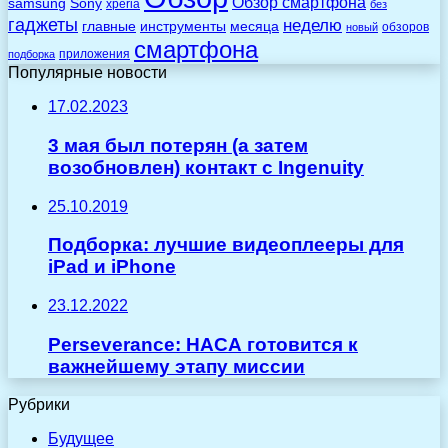
Обзор смартфона
Sony
samsung
xperia
без
гаджеты
неделю
главные
инструменты
месяца
обзоров
новый
смартфона
приложения
подборка
Популярные новости
17.02.2023
3 мая был потерян (а затем
возобновлен) контакт с Ingenuity
25.10.2019
Подборка: лучшие видеоплееры для
iPad и iPhone
23.12.2022
Perseverance: НАСА готовится к
важнейшему этапу миссии
Рубрики
Будущее