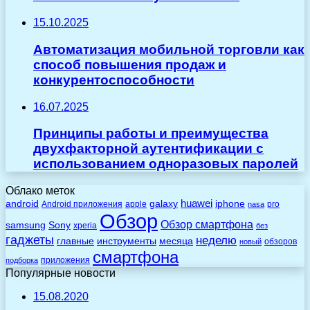
15.10.2025
Автоматизация мобильной торговли как
способ повышения продаж и
конкурентоспособности
16.07.2025
Принципы работы и преимущества
двухфакторной аутентификации с
использованием одноразовых паролей
Облако меток
huawei
android
galaxy
iphone
Android приложения
apple
pro
nasa
Обзор
Обзор смартфона
Sony
samsung
xperia
без
гаджеты
неделю
главные
инструменты
месяца
обзоров
новый
смартфона
приложения
подборка
Популярные новости
15.08.2020