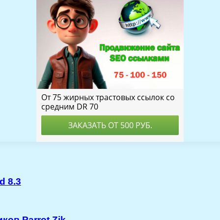
d 8.3
ов Parrot Zik