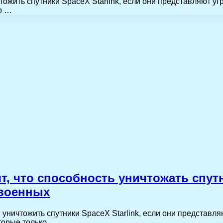
ожить спутники SpaceX Starlink, если они представляют угр
о …
, что способность уничтожать спутн
 военных
 уничтожить спутники SpaceX Starlink, если они представля
оторые только…