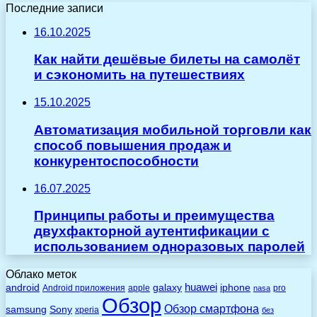
Последние записи
16.10.2025
Как найти дешёвые билеты на самолёт
и сэкономить на путешествиях
15.10.2025
Автоматизация мобильной торговли как
способ повышения продаж и
конкурентоспособности
16.07.2025
Принципы работы и преимущества
двухфакторной аутентификации с
использованием одноразовых паролей
Облако меток
huawei
android
galaxy
iphone
Android приложения
apple
pro
nasa
Обзор
Обзор смартфона
Sony
samsung
xperia
без