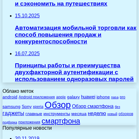
и сэкономить на путешествиях
15.10.2025
Автоматизация мобильной торговли как
способ повышения продаж и
конкурентоспособности
16.07.2025
Принципы работы и преимущества
двухфакторной аутентификации с
использованием одноразовых паролей
Облако меток
huawei
android
galaxy
iphone
Android приложения
apple
pro
nasa
Обзор
Обзор смартфона
Sony
samsung
xperia
без
гаджеты
неделю
главные
инструменты
месяца
обзоров
новый
смартфона
приложения
подборка
Популярные новости
20.11.2019