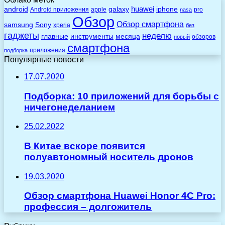
huawei
android
galaxy
iphone
Android приложения
apple
pro
nasa
Обзор
Обзор смартфона
Sony
samsung
xperia
без
гаджеты
неделю
главные
инструменты
месяца
обзоров
новый
смартфона
приложения
подборка
Популярные новости
17.07.2020
Подборка: 10 приложений для борьбы с
ничегонеделанием
25.02.2022
В Китае вскоре появится
полуавтономный носитель дронов
19.03.2020
Обзор смартфона Huawei Honor 4C Pro:
профессия – долгожитель