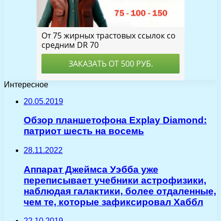
Интересное
20.05.2019
Обзор планшетофона Explay Diamond:
патриот шесть на восемь
28.11.2022
Аппарат Джеймса Уэбба уже
переписывает учебники астрофизики,
наблюдая галактики, более отдаленные,
чем те, которые зафиксировал Хаббл
22.10.2019