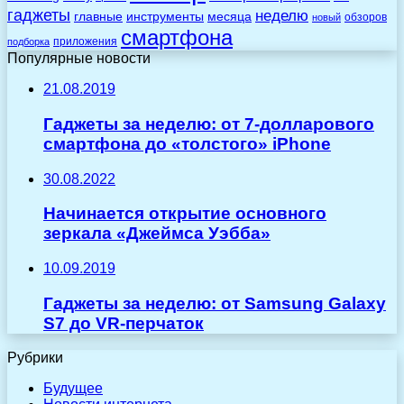
гаджеты
неделю
главные
инструменты
месяца
обзоров
новый
смартфона
приложения
подборка
Популярные новости
21.08.2019
Гаджеты за неделю: от 7-долларового
смартфона до «толстого» iPhone
30.08.2022
Начинается открытие основного
зеркала «Джеймса Уэбба»
10.09.2019
Гаджеты за неделю: от Samsung Galaxy
S7 до VR-перчаток
Рубрики
Будущее