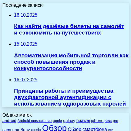
Последние записи
16.10.2025
Как найти дешёвые билеты на самолёт
и сэкономить на путешествиях
15.10.2025
Автоматизация мобильной торговли как
способ повышения продаж и
конкурентоспособности
16.07.2025
Принципы работы и преимущества
двухфакторной аутентификации с
использованием одноразовых паролей
Облако меток
huawei
android
galaxy
iphone
Android приложения
apple
pro
nasa
Обзор
Обзор смартфона
Sony
samsung
xperia
без