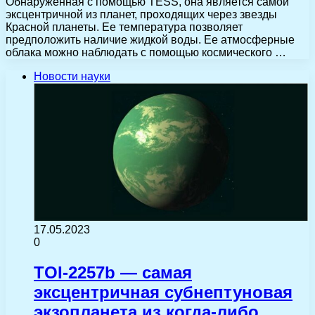
Обнаруженная с помощью TESS, она является самой
эксцентричной из планет, проходящих через звезды
Красной планеты. Ее температура позволяет
предположить наличие жидкой воды. Ее атмосферные
облака можно наблюдать с помощью космического …
Новости науки
17.05.2023
0
TOI-2257b — самая
эксцентричная субнептуновая
экзопланета из когда-либо