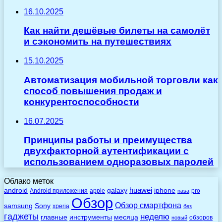
16.10.2025
Как найти дешёвые билеты на самолёт
и сэкономить на путешествиях
15.10.2025
Автоматизация мобильной торговли как
способ повышения продаж и
конкурентоспособности
16.07.2025
Принципы работы и преимущества
двухфакторной аутентификации с
использованием одноразовых паролей
Облако меток
huawei
android
galaxy
iphone
Android приложения
apple
pro
nasa
Обзор
Обзор смартфона
Sony
samsung
xperia
без
гаджеты
неделю
главные
инструменты
месяца
обзоров
новый