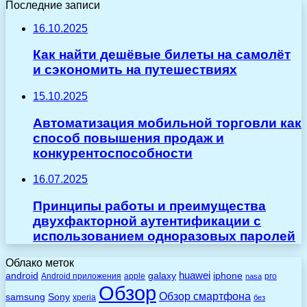
Последние записи
16.10.2025
Как найти дешёвые билеты на самолёт
и сэкономить на путешествиях
15.10.2025
Автоматизация мобильной торговли как
способ повышения продаж и
конкурентоспособности
16.07.2025
Принципы работы и преимущества
двухфакторной аутентификации с
использованием одноразовых паролей
Облако меток
huawei
android
galaxy
iphone
Android приложения
apple
pro
nasa
Обзор
Обзор смартфона
Sony
samsung
xperia
без