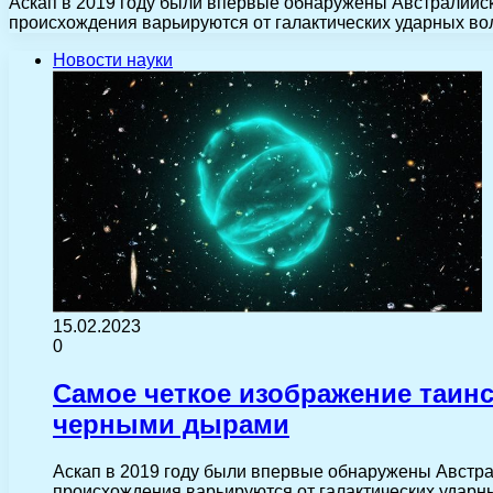
Аскап в 2019 году были впервые обнаружены Австралийск
происхождения варьируются от галактических ударных во
Новости науки
15.02.2023
0
Самое четкое изображение таин
черными дырами
Аскап в 2019 году были впервые обнаружены Австра
происхождения варьируются от галактических удар