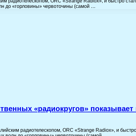
им радиотелескопом, ORC «Strange Radiox», и быстро ста
лн до «горловины» червоточины (самой …
ственных «радиокругов» показывает
лийским радиотелескопом, ORC «Strange Radiox», и быстро
ных волн до «горловины» червоточины (самой…