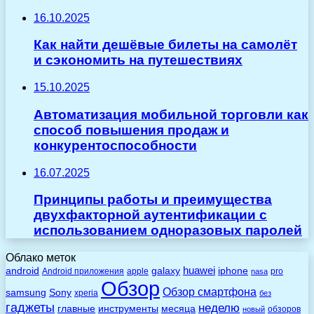
16.10.2025
Как найти дешёвые билеты на самолёт
и сэкономить на путешествиях
15.10.2025
Автоматизация мобильной торговли как
способ повышения продаж и
конкурентоспособности
16.07.2025
Принципы работы и преимущества
двухфакторной аутентификации с
использованием одноразовых паролей
Облако меток
huawei
android
galaxy
iphone
Android приложения
apple
pro
nasa
Обзор
Обзор смартфона
Sony
samsung
xperia
без
гаджеты
неделю
главные
инструменты
месяца
обзоров
новый