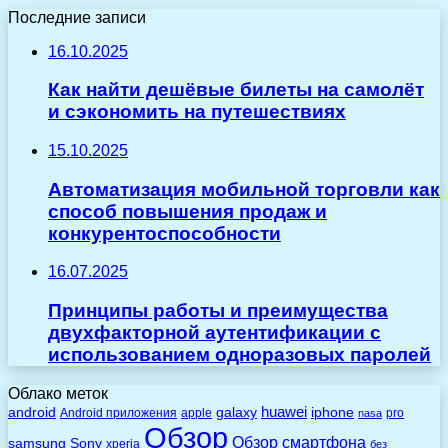
Последние записи
16.10.2025
Как найти дешёвые билеты на самолёт
и сэкономить на путешествиях
15.10.2025
Автоматизация мобильной торговли как
способ повышения продаж и
конкурентоспособности
16.07.2025
Принципы работы и преимущества
двухфакторной аутентификации с
использованием одноразовых паролей
Облако меток
huawei
android
galaxy
iphone
Android приложения
apple
pro
nasa
Обзор
Обзор смартфона
Sony
samsung
xperia
без