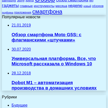
Обзор смартфона
Sony
samsung
xperia
без
гаджеты
неделю
главные
инструменты
месяца
обзоров
новый
смартфона
приложения
подборка
Популярные новости
21.01.2019
Обзор смартфона Moto G5S: с
флагманскими «штучками»
30.07.2020
Универсальная платформа. Все, что
Microsoft рассказала о Windows 10
28.12.2018
Dobot M1 – автоматизация
производства в домашних условиях
Рубрики
Будущее