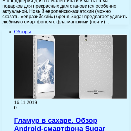
В преддверии Дня св. Валентина и 8 марта тема
подарков для прекрасных дам становится особенно
актуальной. Новый европейско-азиатский (можно
сказать, «евразийский») бренд Sugar предлагает удивить
любимую смартфоном с флагманскими (почти) …
Обзоры
16.11.2019
0
Гламур в сахаре. Обзор
Android-смартфона Sugar