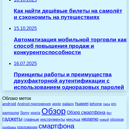
Как найти дешёвые билеты на самолёт
и сэкономить на путешествиях
15.10.2025
Автоматизация мобильной торговли как
способ повышения продаж и
конкурентоспособности
16.07.2025
Принципы работы и преимущества
двухфакторной аутентификации с
использованием одноразовых паролей
Облако меток
huawei
android
galaxy
iphone
Android приложения
apple
pro
nasa
Обзор
Обзор смартфона
Sony
samsung
xperia
без
гаджеты
неделю
главные
инструменты
месяца
обзоров
новый
смартфона
приложения
подборка