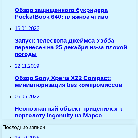
Обзор защищенного букридера
PocketBook 640: пляжное чтиво
16.01.2023
Запуск телескопа Джеймса Уэбба
перенесен на 25 декабря из-за плохой
погоды
22.11.2019
Обзор Sony Xperia XZ2 Compact:
миниатюризация без компромиссов
05.05.2022
Неопознанный объект прицепился к
вертолету Ingenuity на Марсе
Последние записи
16.10.2025