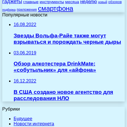
гаджеты
неделю
главные
инструменты
месяца
обзоров
новый
смартфона
приложения
подборка
Популярные новости
16.08.2022
Звезды Вольфа-Райе также могут
взрываться и порождать черные дыры
03.06.2019
Обзор алкотестера DrinkMate:
«cобутыльник» для «айфона»
16.12.2022
В США создано новое агентство для
расследования НЛО
Рубрики
Будущее
Новости интернета