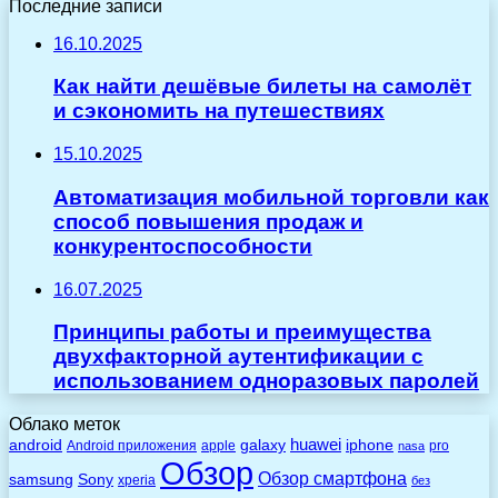
Последние записи
16.10.2025
Как найти дешёвые билеты на самолёт
и сэкономить на путешествиях
15.10.2025
Автоматизация мобильной торговли как
способ повышения продаж и
конкурентоспособности
16.07.2025
Принципы работы и преимущества
двухфакторной аутентификации с
использованием одноразовых паролей
Облако меток
huawei
android
galaxy
iphone
Android приложения
apple
pro
nasa
Обзор
Обзор смартфона
Sony
samsung
xperia
без