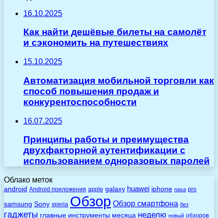
16.10.2025
Как найти дешёвые билеты на самолёт
и сэкономить на путешествиях
15.10.2025
Автоматизация мобильной торговли как
способ повышения продаж и
конкурентоспособности
16.07.2025
Принципы работы и преимущества
двухфакторной аутентификации с
использованием одноразовых паролей
Облако меток
huawei
android
galaxy
iphone
Android приложения
apple
pro
nasa
Обзор
Обзор смартфона
Sony
samsung
xperia
без
гаджеты
неделю
главные
инструменты
месяца
обзоров
новый