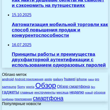
и сэкономить на путешествиях
15.10.2025
Автоматизация мобильной торговли как
способ повышения продаж и
конкурентоспособности
16.07.2025
Принципы работы и преимущества
двухфакторной аутентификации с
использованием одноразовых паролей
Облако меток
huawei
android
galaxy
iphone
Android приложения
apple
pro
nasa
Обзор
Обзор смартфона
Sony
samsung
xperia
без
гаджеты
неделю
главные
инструменты
месяца
обзоров
новый
смартфона
приложения
подборка
Популярные новости