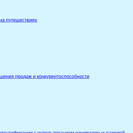
 на путешествиях
ышения продаж и конкурентоспособности
утентификации с использованием одноразовых паролей