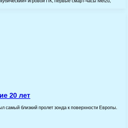
«кубический» игровой ПК, первые смарт-часы Meizu,
е 20 лет
ыл самый близкий пролет зонда к поверхности Европы.