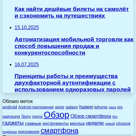
Как найти дешёвые билеты на самолёт
и сэкономить на путешествиях
15.10.2025
Автоматизация мобильной торговли как
способ повышения продаж и
конкурентоспособности
16.07.2025
Принципы работы и преимущества
двухфакторной аутентификации с
использованием одноразовых паролей
Облако меток
huawei
android
galaxy
iphone
Android приложения
apple
pro
nasa
Обзор
Обзор смартфона
Sony
samsung
xperia
без
гаджеты
неделю
главные
инструменты
месяца
обзоров
новый
смартфона
приложения
подборка