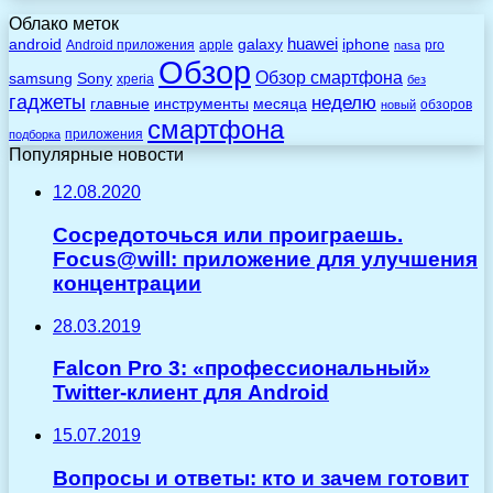
Облако меток
huawei
android
galaxy
iphone
Android приложения
apple
pro
nasa
Обзор
Обзор смартфона
Sony
samsung
xperia
без
гаджеты
неделю
главные
инструменты
месяца
обзоров
новый
смартфона
приложения
подборка
Популярные новости
12.08.2020
Сосредоточься или проиграешь.
Focus@will: приложение для улучшения
концентрации
28.03.2019
Falcon Pro 3: «профессиональный»
Twitter-клиент для Android
15.07.2019
Вопросы и ответы: кто и зачем готовит