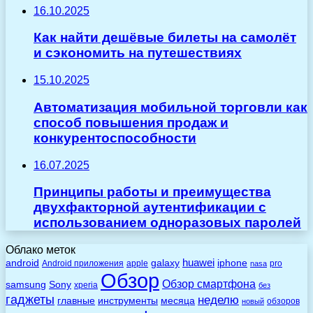
16.10.2025
Как найти дешёвые билеты на самолёт
и сэкономить на путешествиях
15.10.2025
Автоматизация мобильной торговли как
способ повышения продаж и
конкурентоспособности
16.07.2025
Принципы работы и преимущества
двухфакторной аутентификации с
использованием одноразовых паролей
Облако меток
huawei
android
galaxy
iphone
Android приложения
apple
pro
nasa
Обзор
Обзор смартфона
Sony
samsung
xperia
без
гаджеты
неделю
главные
инструменты
месяца
обзоров
новый