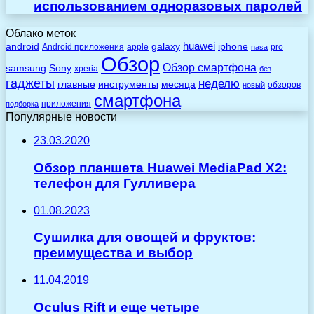
использованием одноразовых паролей
Облако меток
huawei
android
galaxy
iphone
Android приложения
apple
pro
nasa
Обзор
Обзор смартфона
Sony
samsung
xperia
без
гаджеты
неделю
главные
инструменты
месяца
обзоров
новый
смартфона
приложения
подборка
Популярные новости
23.03.2020
Обзор планшета Huawei MediaPad X2:
телефон для Гулливера
01.08.2023
Сушилка для овощей и фруктов:
преимущества и выбор
11.04.2019
Oculus Rift и еще четыре