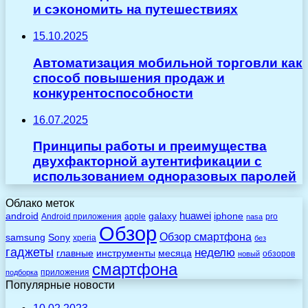
и сэкономить на путешествиях
15.10.2025
Автоматизация мобильной торговли как
способ повышения продаж и
конкурентоспособности
16.07.2025
Принципы работы и преимущества
двухфакторной аутентификации с
использованием одноразовых паролей
Облако меток
huawei
android
galaxy
iphone
Android приложения
apple
pro
nasa
Обзор
Обзор смартфона
Sony
samsung
xperia
без
гаджеты
неделю
главные
инструменты
месяца
обзоров
новый
смартфона
приложения
подборка
Популярные новости