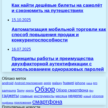
Как найти дешёвые билеты на самолёт
и сэкономить на путешествиях
15.10.2025
Автоматизация мобильной торговли как
способ повышения продаж и
конкурентоспособности
16.07.2025
Принципы работы и преимущества
двухфакторной аутентификации с
использованием одноразовых паролей
Облако меток
huawei
android
galaxy
iphone
Android приложения
apple
pro
nasa
Обзор
Обзор смартфона
Sony
samsung
xperia
без
гаджеты
неделю
главные
инструменты
месяца
обзоров
новый
смартфона
приложения
подборка
Популярные новости