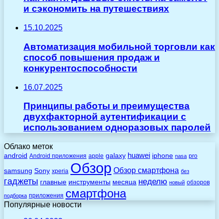
и сэкономить на путешествиях
15.10.2025
Автоматизация мобильной торговли как
способ повышения продаж и
конкурентоспособности
16.07.2025
Принципы работы и преимущества
двухфакторной аутентификации с
использованием одноразовых паролей
Облако меток
huawei
android
galaxy
iphone
Android приложения
apple
pro
nasa
Обзор
Обзор смартфона
Sony
samsung
xperia
без
гаджеты
неделю
главные
инструменты
месяца
обзоров
новый
смартфона
приложения
подборка
Популярные новости