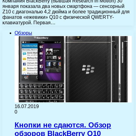
Компания BlackBerry (бывшая Research in Motion) 30
января показала два новых смартфона — сенсорный
Z10 с диагональю 4,2 дюйма и более традиционный для
фанатов «ежевики» Q10 с физической QWERTY-
клавиатурой. Первая…
Обзоры
16.07.2019
0
Кнопки не сдаются. Обзор
обзоров BlackBerry Q10