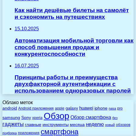
Как найти дешёвые билеты на самолёт
и сэкономить на путешествиях
15.10.2025
Автоматизация мобильной торговли как
способ повышения продаж и
конкурентоспособности
16.07.2025
Принципы работы и преимущества
двухфакторной аутентификации с
использованием одноразовых паролей
Облако меток
huawei
android
galaxy
iphone
Android приложения
apple
pro
nasa
Обзор
Обзор смартфона
Sony
samsung
xperia
без
гаджеты
неделю
главные
инструменты
месяца
обзоров
новый
смартфона
приложения
подборка