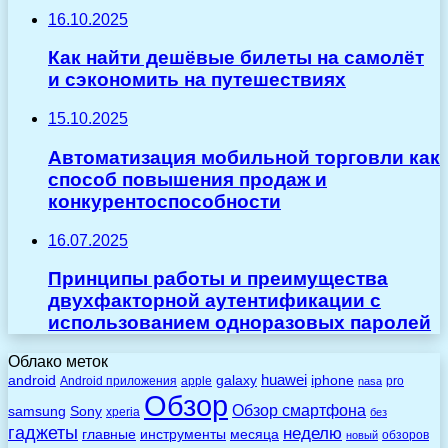
16.10.2025
Как найти дешёвые билеты на самолёт
и сэкономить на путешествиях
15.10.2025
Автоматизация мобильной торговли как
способ повышения продаж и
конкурентоспособности
16.07.2025
Принципы работы и преимущества
двухфакторной аутентификации с
использованием одноразовых паролей
Облако меток
huawei
android
galaxy
iphone
Android приложения
apple
pro
nasa
Обзор
Обзор смартфона
Sony
samsung
xperia
без
гаджеты
неделю
главные
инструменты
месяца
обзоров
новый