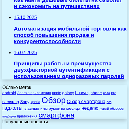
и сэкономить на путешествиях
15.10.2025
Автоматизация мобильной торговли как
способ повышения продаж и
конкурентоспособности
16.07.2025
Принципы работы и преимущества
двухфакторной аутентификации с
использованием одноразовых паролей
Облако меток
huawei
android
galaxy
iphone
Android приложения
apple
pro
nasa
Обзор
Обзор смартфона
Sony
samsung
xperia
без
гаджеты
неделю
главные
инструменты
месяца
обзоров
новый
смартфона
приложения
подборка
Популярные новости