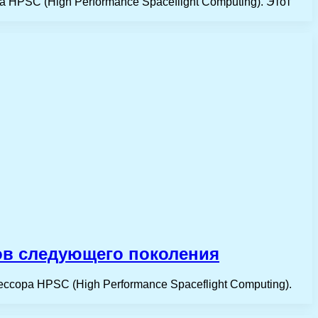
 HPSC (High Performance Spaceflight Computing). Этот
ров следующего поколения
ссора HPSC (High Performance Spaceflight Computing).