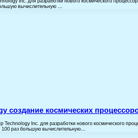
ology Inc. для разработки нового космического процессора
большую вычислительную …
ogy создание космических процессо
Technology Inc. для разработки нового космического проце
в 100 раз большую вычислительную…