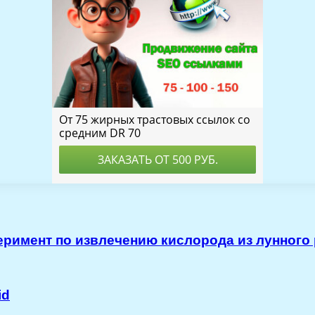
еримент по извлечению кислорода из лунного
id