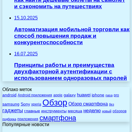
и сэкономить на путешествиях
15.10.2025
Автоматизация мобильной торговли как
способ повышения продаж и
конкурентоспособности
16.07.2025
Принципы работы и преимущества
двухфакторной аутентификации с
использованием одноразовых паролей
Облако меток
huawei
android
galaxy
iphone
Android приложения
apple
pro
nasa
Обзор
Обзор смартфона
Sony
samsung
xperia
без
гаджеты
неделю
главные
инструменты
месяца
обзоров
новый
смартфона
приложения
подборка
Популярные новости