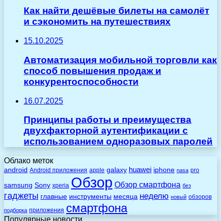
Как найти дешёвые билеты на самолёт
и сэкономить на путешествиях
15.10.2025
Автоматизация мобильной торговли как
способ повышения продаж и
конкурентоспособности
16.07.2025
Принципы работы и преимущества
двухфакторной аутентификации с
использованием одноразовых паролей
Облако меток
huawei
android
galaxy
iphone
Android приложения
apple
pro
nasa
Обзор
Обзор смартфона
Sony
samsung
xperia
без
гаджеты
неделю
главные
инструменты
месяца
обзоров
новый
смартфона
приложения
подборка
Популярные новости