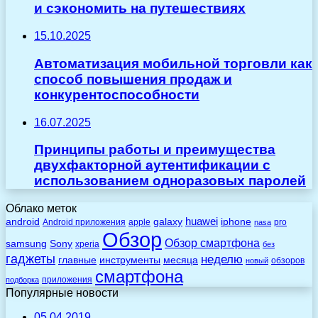
и сэкономить на путешествиях
15.10.2025
Автоматизация мобильной торговли как
способ повышения продаж и
конкурентоспособности
16.07.2025
Принципы работы и преимущества
двухфакторной аутентификации с
использованием одноразовых паролей
Облако меток
huawei
android
galaxy
iphone
Android приложения
apple
pro
nasa
Обзор
Обзор смартфона
Sony
samsung
xperia
без
гаджеты
неделю
главные
инструменты
месяца
обзоров
новый
смартфона
приложения
подборка
Популярные новости
05.04.2019