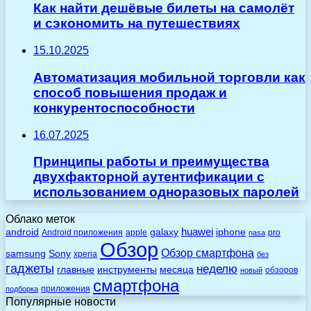
Как найти дешёвые билеты на самолёт
и сэкономить на путешествиях
15.10.2025
Автоматизация мобильной торговли как
способ повышения продаж и
конкурентоспособности
16.07.2025
Принципы работы и преимущества
двухфакторной аутентификации с
использованием одноразовых паролей
Облако меток
huawei
android
galaxy
iphone
Android приложения
apple
pro
nasa
Обзор
Обзор смартфона
Sony
samsung
xperia
без
гаджеты
неделю
главные
инструменты
месяца
обзоров
новый
смартфона
приложения
подборка
Популярные новости