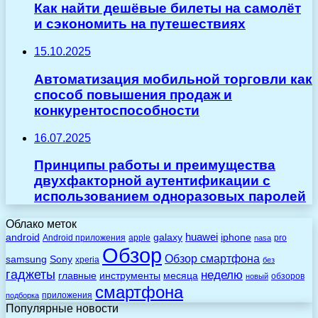
Как найти дешёвые билеты на самолёт
и сэкономить на путешествиях
15.10.2025
Автоматизация мобильной торговли как
способ повышения продаж и
конкурентоспособности
16.07.2025
Принципы работы и преимущества
двухфакторной аутентификации с
использованием одноразовых паролей
Облако меток
huawei
android
galaxy
iphone
Android приложения
apple
pro
nasa
Обзор
Обзор смартфона
Sony
samsung
xperia
без
гаджеты
неделю
главные
инструменты
месяца
обзоров
новый
смартфона
приложения
подборка
Популярные новости