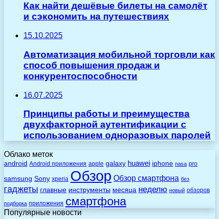
Как найти дешёвые билеты на самолёт
и сэкономить на путешествиях
15.10.2025
Автоматизация мобильной торговли как
способ повышения продаж и
конкурентоспособности
16.07.2025
Принципы работы и преимущества
двухфакторной аутентификации с
использованием одноразовых паролей
Облако меток
huawei
android
galaxy
iphone
Android приложения
apple
pro
nasa
Обзор
Обзор смартфона
Sony
samsung
xperia
без
гаджеты
неделю
главные
инструменты
месяца
обзоров
новый
смартфона
приложения
подборка
Популярные новости