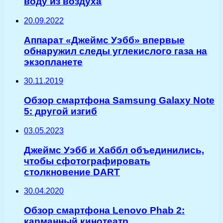
воду из воздуха
20.09.2022
Аппарат «Джеймс Уэбб» впервые
обнаружил следы углекислого газа на
экзопланете
30.11.2019
Обзор смартфона Samsung Galaxy Note
5: другой изгиб
03.05.2023
Джеймс Уэбб и Хаббл объединились,
чтобы сфотографировать
столкновение DART
30.04.2020
Обзор смартфона Lenovo Phab 2:
карманный кинотеатр