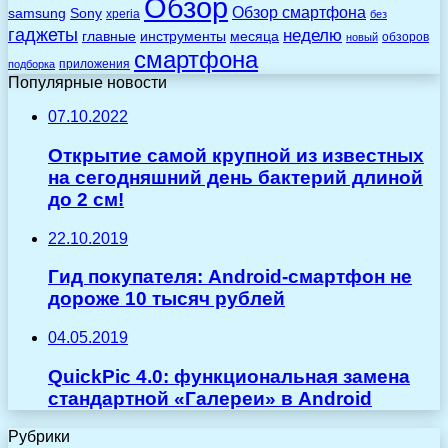
Обзор
Обзор смартфона
Sony
samsung
xperia
без
гаджеты
неделю
главные
инструменты
месяца
обзоров
новый
смартфона
приложения
подборка
Популярные новости
07.10.2022
Открытие самой крупной из известных
на сегодняшний день бактерий длиной
до 2 см!
22.10.2019
Гид покупателя: Android-смартфон не
дороже 10 тысяч рублей
04.05.2019
QuickPic 4.0: функциональная замена
стандартной «Галереи» в Android
Рубрики