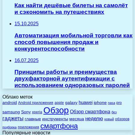
Как найти дешёвые билеты на самолёт
и сэкономить на путешествиях
15.10.2025
Автоматизация мобильной торговли как
способ повышения продаж и
конкурентоспособности
16.07.2025
Принципы работы и преимущества
двухфакторной аутентификации с
использованием одноразовых паролей
Облако меток
huawei
android
galaxy
iphone
Android приложения
apple
pro
nasa
Обзор
Обзор смартфона
Sony
samsung
xperia
без
гаджеты
неделю
главные
инструменты
месяца
обзоров
новый
смартфона
приложения
подборка
Популярные новости