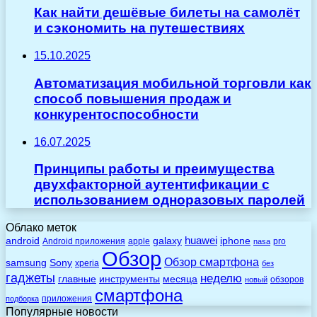
Как найти дешёвые билеты на самолёт
и сэкономить на путешествиях
15.10.2025
Автоматизация мобильной торговли как
способ повышения продаж и
конкурентоспособности
16.07.2025
Принципы работы и преимущества
двухфакторной аутентификации с
использованием одноразовых паролей
Облако меток
huawei
android
galaxy
iphone
Android приложения
apple
pro
nasa
Обзор
Обзор смартфона
Sony
samsung
xperia
без
гаджеты
неделю
главные
инструменты
месяца
обзоров
новый
смартфона
приложения
подборка
Популярные новости