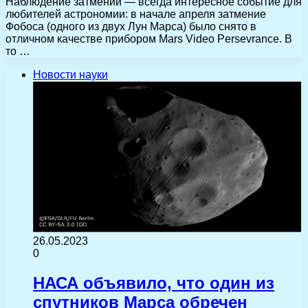
Наблюдение затмений — всегда интересное событие для
любителей астрономии: в начале апреля затмение
Фобоса (одного из двух Лун Марса) было снято в
отличном качестве прибором Mars Video Persevrance. В
то …
Новости науки
26.05.2023
0
НАСА объявило, что один из
спутников Марса обречен