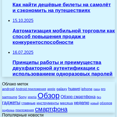
Как найти дешёвые билеты на самолёт
и сэкономить на путешествиях
15.10.2025
Автоматизация мобильной торговли как
способ повышения продаж и
конкурентоспособности
16.07.2025
Принципы работы и преимущества
двухфакторной аутентификации с
использованием одноразовых паролей
Облако меток
huawei
android
galaxy
iphone
Android приложения
apple
pro
nasa
Обзор
Обзор смартфона
Sony
samsung
xperia
без
гаджеты
неделю
главные
инструменты
месяца
обзоров
новый
смартфона
приложения
подборка
Популярные новости