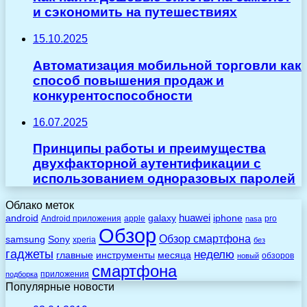
и сэкономить на путешествиях
15.10.2025
Автоматизация мобильной торговли как
способ повышения продаж и
конкурентоспособности
16.07.2025
Принципы работы и преимущества
двухфакторной аутентификации с
использованием одноразовых паролей
Облако меток
huawei
android
galaxy
iphone
Android приложения
apple
pro
nasa
Обзор
Обзор смартфона
Sony
samsung
xperia
без
гаджеты
неделю
главные
инструменты
месяца
обзоров
новый
смартфона
приложения
подборка
Популярные новости